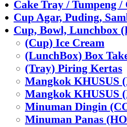
Cake Tray / Tumpeng /
Cup Agar, Puding, Samb
Cup, Bowl, Lunchbox (
(Cup) Ice Cream
(LunchBox) Box Tak
(Tray) Piring Kertas
Mangkok KHUSUS (H
Mangkok KHUSUS (P
Minuman Dingin (C
Minuman Panas (HO