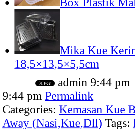
Box Plastik M
Mika Kue Keri
18,5×13,5×5,5cm
admin
9:44 pm
9:44 pm
Permalink
Categories:
Kemasan Kue Ba
Away (Nasi,Kue,Dll)
Tags: