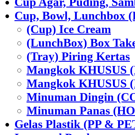
Cup Agar, Puding, Samb
Cup, Bowl, Lunchbox (
(Cup) Ice Cream
(LunchBox) Box Tak
(Tray) Piring Kertas
Mangkok KHUSUS (H
Mangkok KHUSUS (P
Minuman Dingin (C
Minuman Panas (HO
Gelas Plastik (PP & PE