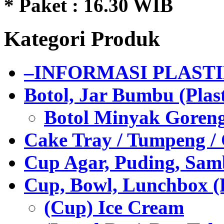
* Paket : 16.30 WIB
Kategori Produk
–INFORMASI PLAST
Botol, Jar Bumbu (Plast
Botol Minyak Goren
Cake Tray / Tumpeng /
Cup Agar, Puding, Samb
Cup, Bowl, Lunchbox (
(Cup) Ice Cream