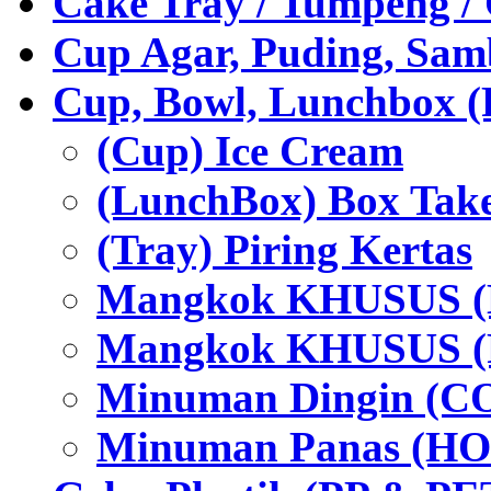
Cake Tray / Tumpeng /
Cup Agar, Puding, Samb
Cup, Bowl, Lunchbox (
(Cup) Ice Cream
(LunchBox) Box Tak
(Tray) Piring Kertas
Mangkok KHUSUS (H
Mangkok KHUSUS (P
Minuman Dingin (C
Minuman Panas (HO