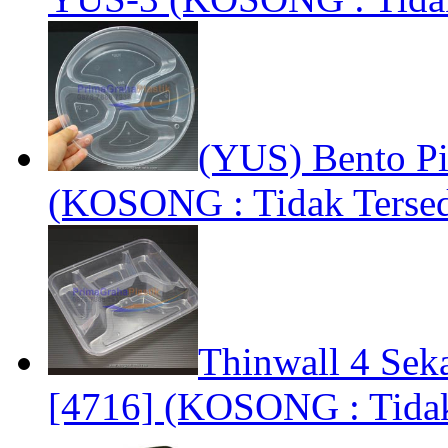
(YUS) Bento Pi
(KOSONG : Tidak Tersed
Thinwall 4 Sek
[4716] (KOSONG : Tidak