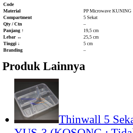
Code
Material
PP Microwave KUNING
Compartment
5 Sekat
Qty / Ctn
–
Panjang
↑
19,5 cm
Lebar
↔
25,5 cm
Tinggi
↓
5 cm
Branding
–
Produk Lainnya
Thinwall 5 Seka
YUS-3 (KOSONG : Tidak 