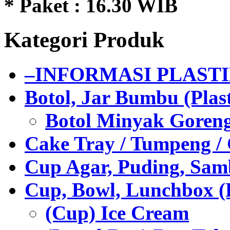
* Paket : 16.30 WIB
Kategori Produk
–INFORMASI PLAST
Botol, Jar Bumbu (Plast
Botol Minyak Goren
Cake Tray / Tumpeng /
Cup Agar, Puding, Samb
Cup, Bowl, Lunchbox (
(Cup) Ice Cream