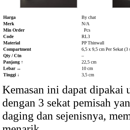
Harga
By chat
Merk
N/A
Min Order
Pcs
Code
RL3
Material
PP Thinwall
Compartment
6,5 x 9,5 cm Per Sekat (3 
Qty / Ctn
–
Panjang
↑
22,5 cm
Lebar
↔
10 cm
Tinggi
↓
3,5 cm
Kemasan ini dapat dipakai 
dengan 3 sekat pemisah yang
daging dan sejenisnya, me
menarik.