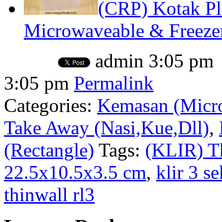
(CRP) Kotak Pl
Microwaveable & Freezer
admin
3:05 pm
3:05 pm
Permalink
Categories:
Kemasan (Micro
Take Away (Nasi,Kue,Dll)
,
(Rectangle)
Tags:
(KLIR) Th
22.5x10.5x3.5 cm
,
klir 3 se
thinwall rl3