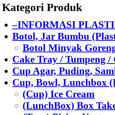
Kategori Produk
–INFORMASI PLAST
Botol, Jar Bumbu (Plast
Botol Minyak Goren
Cake Tray / Tumpeng /
Cup Agar, Puding, Samb
Cup, Bowl, Lunchbox (
(Cup) Ice Cream
(LunchBox) Box Tak