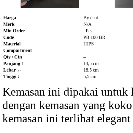
Harga
By chat
Merk
N/A
Min Order
Pcs
Code
PB 100 BR
Material
HIPS
Compartment
Qty / Ctn
–
Panjang
↑
13,5 cm
Lebar
↔
18,5 cm
Tinggi
↓
5,5 cm
Kemasan ini dipakai untuk 
dengan kemasan yang kokoh
kemasan ini terlihat elegant