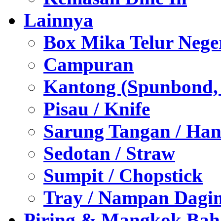
Lainnya
Box Mika Telur Nege
Campuran
Kantong (Spunbond, P
Pisau / Knife
Sarung Tangan / Han
Sedotan / Straw
Sumpit / Chopstick
Tray / Nampan Dagi
Piring & Mangkok Bah