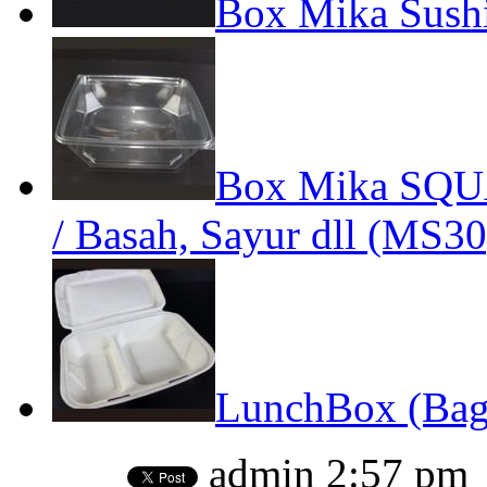
Box Mika Sushi
Box Mika SQUA
/ Basah, Sayur dll (MS30
LunchBox (Baga
admin
2:57 pm