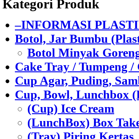
Kategori Produk
–INFORMASI PLAST
Botol, Jar Bumbu (Plast
Botol Minyak Goren
Cake Tray / Tumpeng /
Cup Agar, Puding, Samb
Cup, Bowl, Lunchbox (
(Cup) Ice Cream
(LunchBox) Box Tak
(Tray) Piring Kertas