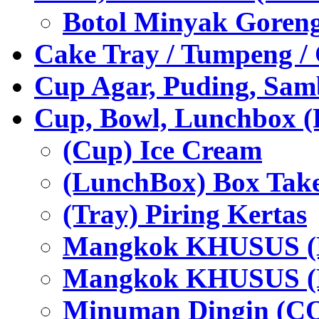
Botol Minyak Goren
Cake Tray / Tumpeng /
Cup Agar, Puding, Samb
Cup, Bowl, Lunchbox (
(Cup) Ice Cream
(LunchBox) Box Tak
(Tray) Piring Kertas
Mangkok KHUSUS (H
Mangkok KHUSUS (P
Minuman Dingin (C