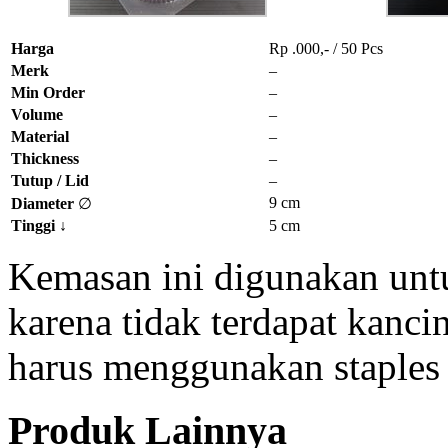
Harga
Rp .000,- / 50 Pcs
Merk
–
Min Order
–
Volume
–
Material
–
Thickness
–
Tutup / Lid
–
9 cm
Diameter
∅
Tinggi
↓
5 cm
Kemasan ini digunakan unt
karena tidak terdapat kanc
harus menggunakan staples a
Produk Lainnya