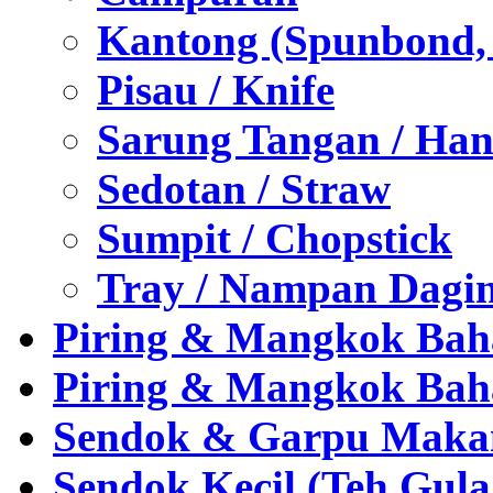
Kantong (Spunbond, P
Pisau / Knife
Sarung Tangan / Han
Sedotan / Straw
Sumpit / Chopstick
Tray / Nampan Dagi
Piring & Mangkok Bah
Piring & Mangkok Bah
Sendok & Garpu Makan 
Sendok Kecil (Teh,Gul