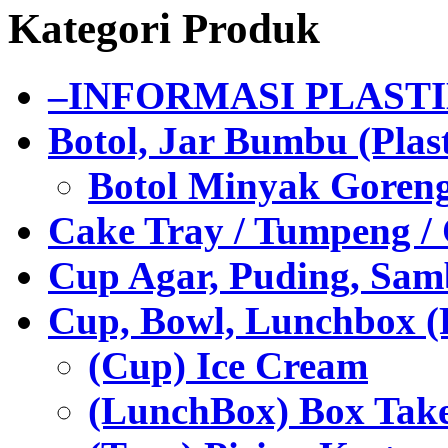
Kategori Produk
–INFORMASI PLAST
Botol, Jar Bumbu (Plast
Botol Minyak Goren
Cake Tray / Tumpeng /
Cup Agar, Puding, Samb
Cup, Bowl, Lunchbox (
(Cup) Ice Cream
(LunchBox) Box Tak