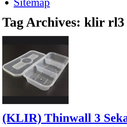
Sitemap
Tag Archives:
klir rl3
(KLIR) Thinwall 3 Seka