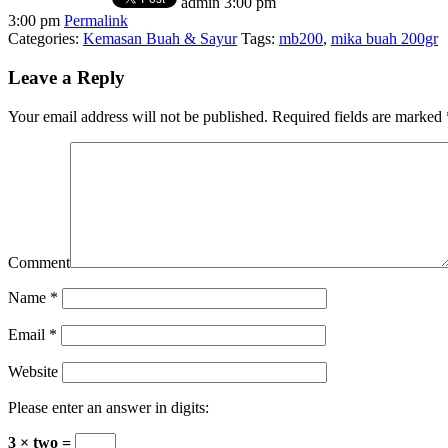
admin
3:00 pm
3:00 pm
Permalink
Categories:
Kemasan Buah & Sayur
Tags:
mb200
,
mika buah 200gr
Leave a Reply
Your email address will not be published.
Required fields are marked
Comment
Name
*
Email
*
Website
Please enter an answer in digits:
3 × two =