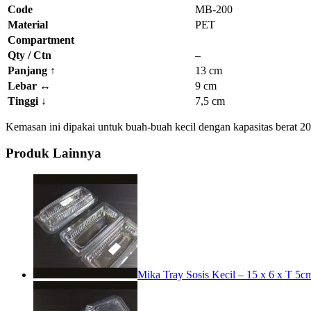
Code
MB-200
Material
PET
Compartment
Qty / Ctn
–
Panjang
↑
13 cm
Lebar
↔
9 cm
Tinggi
↓
7,5 cm
Kemasan ini dipakai untuk buah-buah kecil dengan kapasitas berat 2
Produk Lainnya
Mika Tray Sosis Kecil – 15 x 6 x T 5c