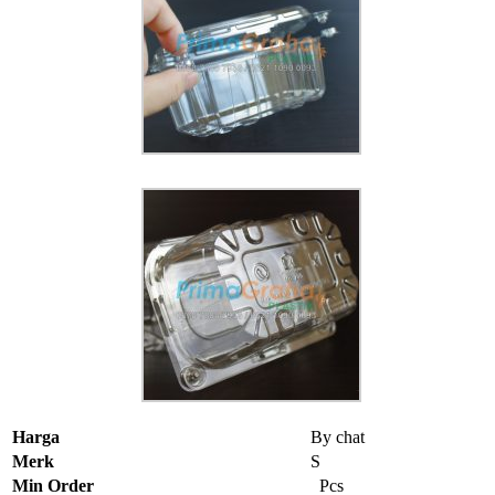
Harga
By chat
Merk
S
Min Order
Pcs