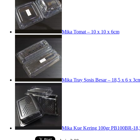
Mika Tomat – 10 x 10 x 6cm
Mika Tray Sosis Besar – 18,5 x 6 x 3c
Mika Kue Kering 100gr PB100BR-18