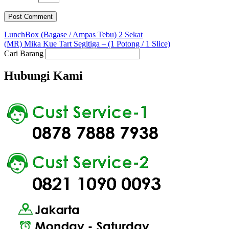
LunchBox (Bagase / Ampas Tebu) 2 Sekat
(MR) Mika Kue Tart Segitiga – (1 Potong / 1 Slice)
Cari Barang
Hubungi Kami