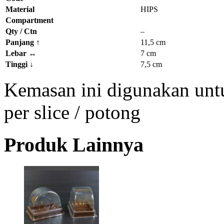
Material
HIPS
Compartment
Qty / Ctn
–
Panjang
↑
11,5 cm
Lebar
↔
7 cm
Tinggi
↓
7,5 cm
Kemasan ini digunakan untu
per slice / potong
Produk Lainnya