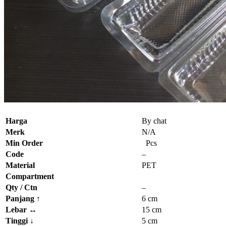
Harga
By chat
Merk
N/A
Min Order
Pcs
Code
–
Material
PET
Compartment
Qty / Ctn
–
Panjang
↑
6 cm
Lebar
↔
15 cm
Tinggi
↓
5 cm