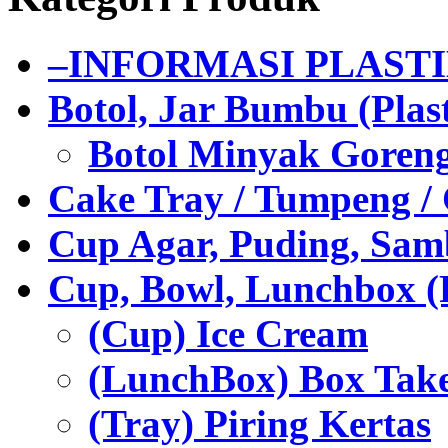
–INFORMASI PLAST
Botol, Jar Bumbu (Plast
Botol Minyak Goren
Cake Tray / Tumpeng /
Cup Agar, Puding, Samb
Cup, Bowl, Lunchbox (
(Cup) Ice Cream
(LunchBox) Box Tak
(Tray) Piring Kertas