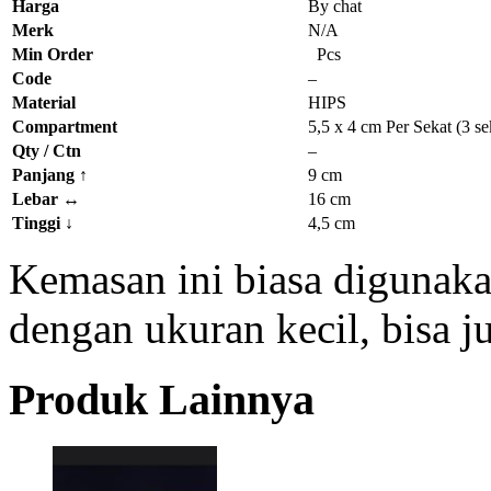
Harga
By chat
Merk
N/A
Min Order
Pcs
Code
–
Material
HIPS
Compartment
5,5 x 4 cm Per Sekat (3 se
Qty / Ctn
–
Panjang
↑
9 cm
Lebar
↔
16 cm
Tinggi
↓
4,5 cm
Kemasan ini biasa digunakan
dengan ukuran kecil, bisa j
Produk Lainnya