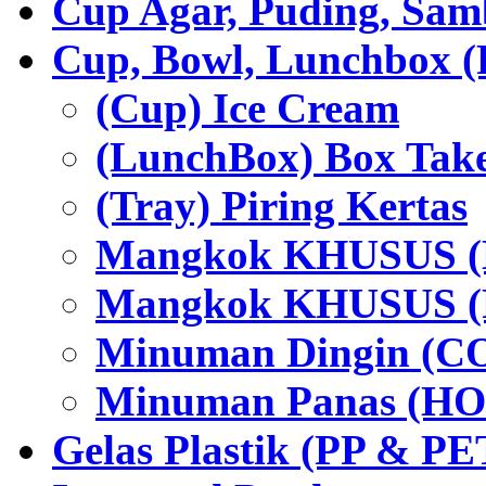
Cup Agar, Puding, Samb
Cup, Bowl, Lunchbox (
(Cup) Ice Cream
(LunchBox) Box Tak
(Tray) Piring Kertas
Mangkok KHUSUS (H
Mangkok KHUSUS (P
Minuman Dingin (C
Minuman Panas (HO
Gelas Plastik (PP & PE