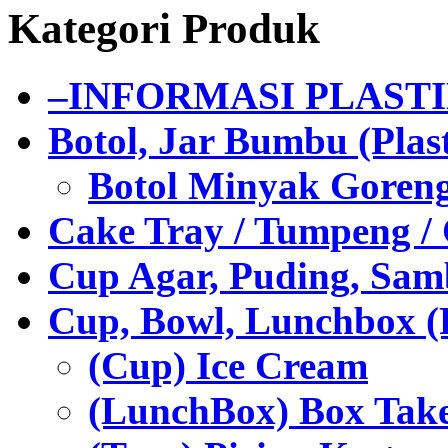
Kategori Produk
–INFORMASI PLAST
Botol, Jar Bumbu (Plast
Botol Minyak Goren
Cake Tray / Tumpeng /
Cup Agar, Puding, Samb
Cup, Bowl, Lunchbox (
(Cup) Ice Cream
(LunchBox) Box Tak