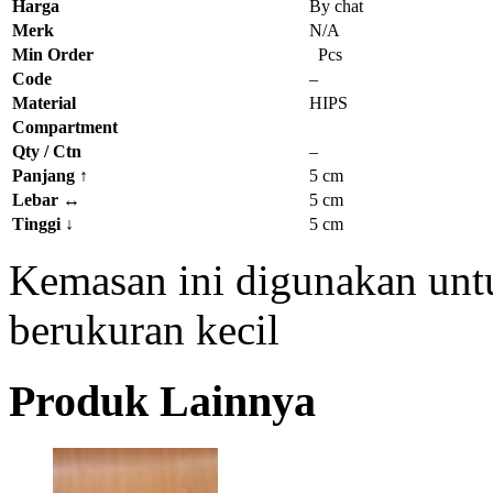
Harga
By chat
Merk
N/A
Min Order
Pcs
Code
–
Material
HIPS
Compartment
Qty / Ctn
–
Panjang
↑
5 cm
Lebar
↔
5 cm
Tinggi
↓
5 cm
Kemasan ini digunakan untu
berukuran kecil
Produk Lainnya