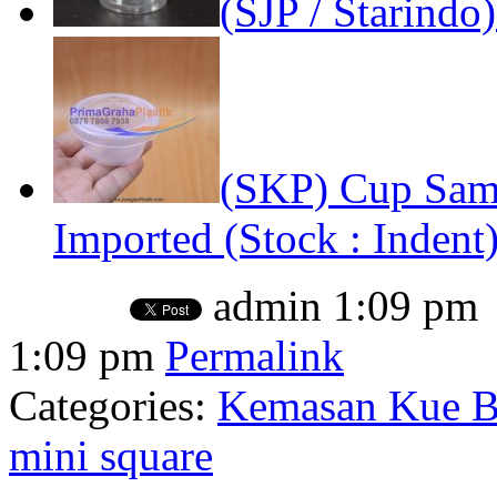
(SJP / Starindo
(SKP) Cup Samp
Imported (Stock : Indent
admin
1:09 pm
1:09 pm
Permalink
Categories:
Kemasan Kue Ba
mini square