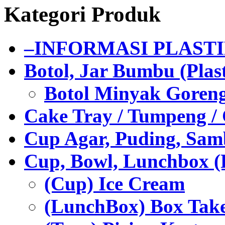
Kategori Produk
–INFORMASI PLAST
Botol, Jar Bumbu (Plast
Botol Minyak Goren
Cake Tray / Tumpeng /
Cup Agar, Puding, Samb
Cup, Bowl, Lunchbox (
(Cup) Ice Cream
(LunchBox) Box Tak