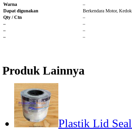
Warna
–
Dapat digunakan
Berkendara Motor, Kedokt
Qty / Ctn
–
–
–
–
–
–
–
Produk Lainnya
Plastik Lid Sea