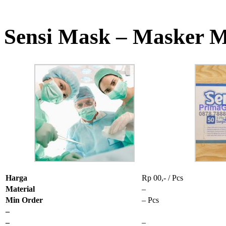
Sensi Mask – Masker 
Harga
Rp 00,- / Pcs
Material
–
Min Order
– Pcs
–
–
–