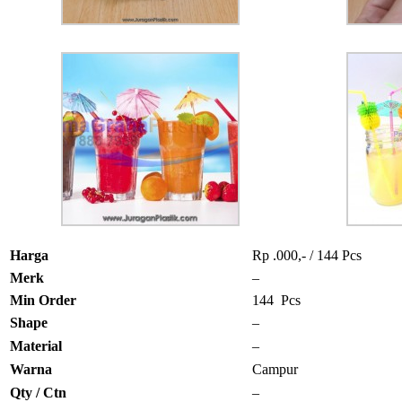
Harga
Rp .000,- / 144 Pcs
Merk
–
Min Order
144 Pcs
Shape
–
Material
–
Warna
Campur
Qty / Ctn
–