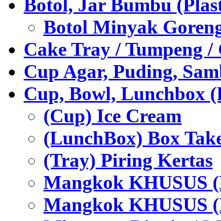
Botol, Jar Bumbu (Plast
Botol Minyak Goren
Cake Tray / Tumpeng /
Cup Agar, Puding, Samb
Cup, Bowl, Lunchbox (
(Cup) Ice Cream
(LunchBox) Box Tak
(Tray) Piring Kertas
Mangkok KHUSUS (H
Mangkok KHUSUS (P