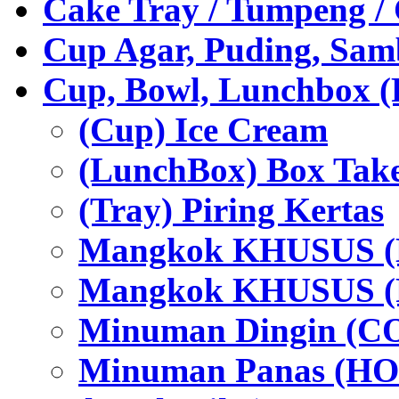
Cake Tray / Tumpeng /
Cup Agar, Puding, Samb
Cup, Bowl, Lunchbox (
(Cup) Ice Cream
(LunchBox) Box Tak
(Tray) Piring Kertas
Mangkok KHUSUS (H
Mangkok KHUSUS (P
Minuman Dingin (C
Minuman Panas (HO