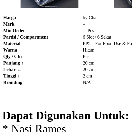
Harga
by Chat
Merk
–
Min Order
– Pcs
Partisi / Compartment
6 Slot / 6 Sekat
Material
PP5 – For Food Use & Fo
Warna
Hitam
Qty / Ctn
Pcs
Panjang ↑
20 cm
Lebar ↔
20 cm
Tinggi
↓
2 cm
Branding
N/A
Dapat Digunakan Untuk:
* Nasi Rames