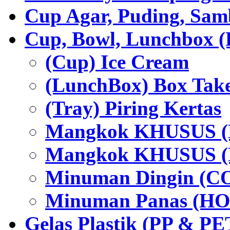
Cup Agar, Puding, Samb
Cup, Bowl, Lunchbox (
(Cup) Ice Cream
(LunchBox) Box Tak
(Tray) Piring Kertas
Mangkok KHUSUS (H
Mangkok KHUSUS (P
Minuman Dingin (C
Minuman Panas (HO
Gelas Plastik (PP & PE