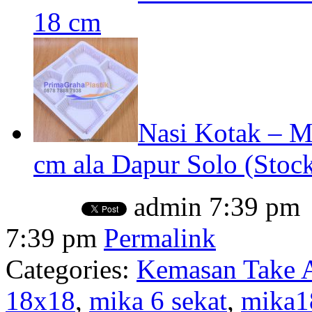
18 cm
Nasi Kotak – Mi
cm ala Dapur Solo (Stock
admin
7:39 pm
7:39 pm
Permalink
Categories:
Kemasan Take A
18x18
,
mika 6 sekat
,
mika1