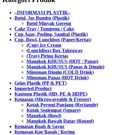
–INFORMASI PLASTIK–
Botol, Jar Bumbu (Plastik)
Botol Minyak Goreng
Cake Tray / Tumpeng / Cake
Cup Agar, Puding, Sambal (Plastik)
Cup, Bowl, Lunchbox (Paper/Kertas)
(Cup) Ice Cream
(LunchBox) Box Takeaway
(Tray) Piring Kertas
Mangkok KHUSUS (HOT / Panas)
Mangkok KHUSUS (Panas & Dingin)
Minuman Dingin (COLD Drink)
Minuman Panas (HOT Drink)
Gelas Plastik (PP & PET)
Imported Product
Kantong Plastik (HD, PE & HDPE)
Kemasan (Microwaveable & Freezer)
Kotak Persegi Panjang (Rectangle)
Kotak Segiempat (Square)
Mangkok (Bowl)
Mangkok Bawah Datar (Round)
Kemasan Buah & Sayur
Kemasan Kue Basah / Kering