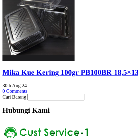
Mika Kue Kering 100gr PB100BR-18,5×13
30th Aug 24
0 Comments
Cari Barang
Hubungi Kami