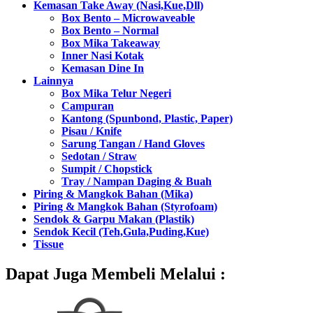
Kemasan Take Away (Nasi,Kue,Dll)
Box Bento – Microwaveable
Box Bento – Normal
Box Mika Takeaway
Inner Nasi Kotak
Kemasan Dine In
Lainnya
Box Mika Telur Negeri
Campuran
Kantong (Spunbond, Plastic, Paper)
Pisau / Knife
Sarung Tangan / Hand Gloves
Sedotan / Straw
Sumpit / Chopstick
Tray / Nampan Daging & Buah
Piring & Mangkok Bahan (Mika)
Piring & Mangkok Bahan (Styrofoam)
Sendok & Garpu Makan (Plastik)
Sendok Kecil (Teh,Gula,Puding,Kue)
Tissue
Dapat Juga Membeli Melalui :