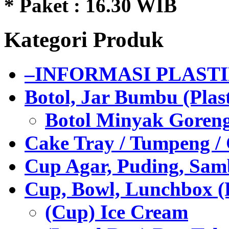
* Paket : 16.30 WIB
Kategori Produk
–INFORMASI PLAST
Botol, Jar Bumbu (Plast
Botol Minyak Goren
Cake Tray / Tumpeng /
Cup Agar, Puding, Samb
Cup, Bowl, Lunchbox (
(Cup) Ice Cream