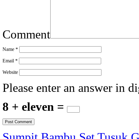
Comment
Name
*
Email
*
Website
Please enter an answer in di
8 + eleven =
Sumpit Bambu Set Tusuk Gi