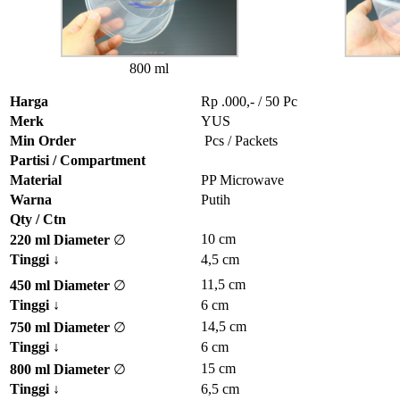
800 ml
Harga
Rp .000,- / 50 Pc
Merk
YUS
Min Order
Pcs / Packets
Partisi / Compartment
Material
PP Microwave
Warna
Putih
Qty / Ctn
10 cm
220 ml Diameter
∅
Tinggi
↓
4,5 cm
11,5 cm
450 ml Diameter
∅
Tinggi
↓
6 cm
14,5 cm
750 ml Diameter
∅
Tinggi
↓
6 cm
15 cm
800 ml Diameter
∅
Tinggi
↓
6,5 cm