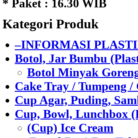
* Paket : 16.30 WIB
Kategori Produk
–INFORMASI PLAST
Botol, Jar Bumbu (Plast
Botol Minyak Goren
Cake Tray / Tumpeng /
Cup Agar, Puding, Samb
Cup, Bowl, Lunchbox (
(Cup) Ice Cream