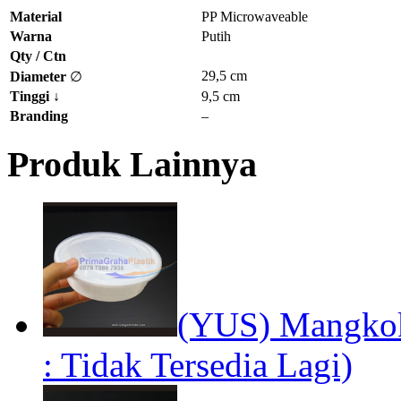
Material
PP Microwaveable
Warna
Putih
Qty / Ctn
29,5 cm
Diameter
∅
Tinggi
↓
9,5 cm
Branding
–
Produk Lainnya
(YUS) Mangko
: Tidak Tersedia Lagi)