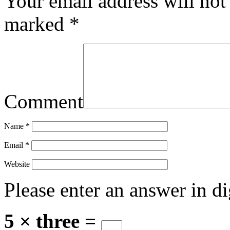
Your email address will not
marked
*
Comment
Name
*
Email
*
Website
Please enter an answer in di
5 × three =