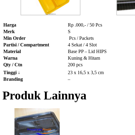
Harga
Rp .000,- / 50 Pcs
Merk
S
Min Order
Pcs / Packets
Partisi / Compartment
4 Sekat / 4 Slot
Material
Base PP – Lid HIPS
Warna
Kuning & Hitam
Qty / Ctn
200 pcs
Tinggi
↓
23 x 16,5 x 3,5 cm
Branding
–
Produk Lainnya