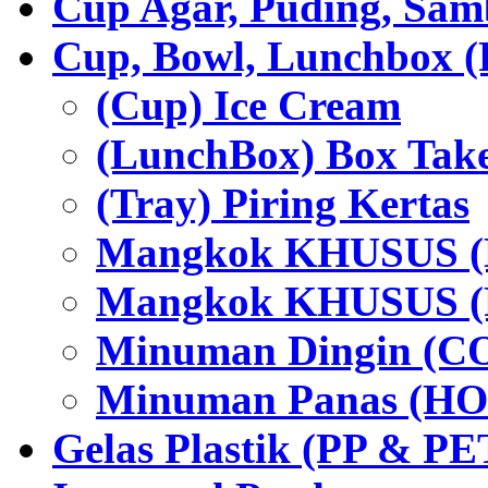
Cup Agar, Puding, Samb
Cup, Bowl, Lunchbox (
(Cup) Ice Cream
(LunchBox) Box Tak
(Tray) Piring Kertas
Mangkok KHUSUS (H
Mangkok KHUSUS (P
Minuman Dingin (C
Minuman Panas (HO
Gelas Plastik (PP & PE