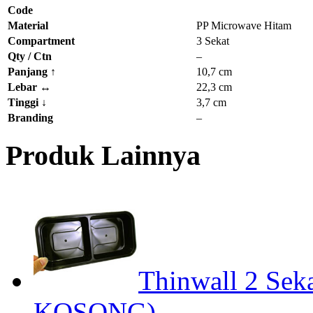
Code
Material
PP Microwave Hitam
Compartment
3 Sekat
Qty / Ctn
–
Panjang
↑
10,7 cm
Lebar
↔
22,3 cm
Tinggi
↓
3,7 cm
Branding
–
Produk Lainnya
Thinwall 2 Sek
KOSONG)