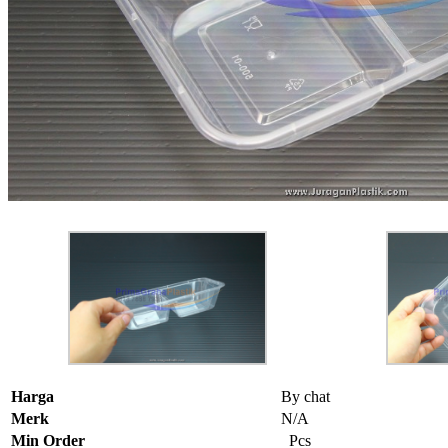
Harga
By chat
Merk
N/A
Min Order
Pcs