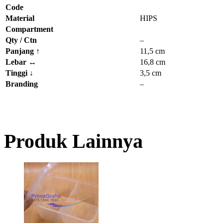
Code
Material
HIPS
Compartment
Qty / Ctn
–
Panjang
↑
11,5 cm
Lebar
↔
16,8 cm
Tinggi
↓
3,5 cm
Branding
–
Produk Lainnya