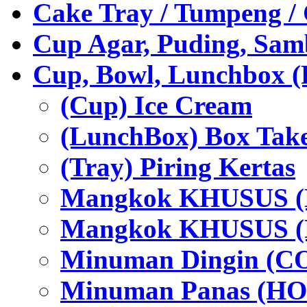
Cake Tray / Tumpeng /
Cup Agar, Puding, Samb
Cup, Bowl, Lunchbox (
(Cup) Ice Cream
(LunchBox) Box Tak
(Tray) Piring Kertas
Mangkok KHUSUS (H
Mangkok KHUSUS (P
Minuman Dingin (C
Minuman Panas (HO