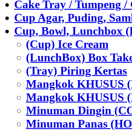
Cake Tray / Tumpeng /
Cup Agar, Puding, Samb
Cup, Bowl, Lunchbox (
(Cup) Ice Cream
(LunchBox) Box Tak
(Tray) Piring Kertas
Mangkok KHUSUS (H
Mangkok KHUSUS (P
Minuman Dingin (C
Minuman Panas (HO