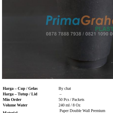
Harga – Cup / Gelas
By chat
Harga – Tutup / Lid
–
Min Order
50 Pcs / Packets
Volume Water
240 ml / 8 Oz
Paper Double Wall Premium
Material