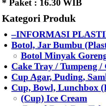
* Paket : 16.30 WIB
Kategori Produk
–INFORMASI PLAST
Botol, Jar Bumbu (Plast
Botol Minyak Goren
Cake Tray / Tumpeng /
Cup Agar, Puding, Samb
Cup, Bowl, Lunchbox (
(Cup) Ice Cream