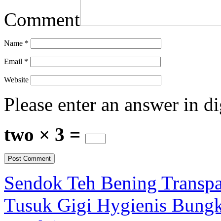
Comment
Name
*
Email
*
Website
Please enter an answer in di
two × 3 =
Sendok Teh Bening Transpa
Tusuk Gigi Hygienis Bungku