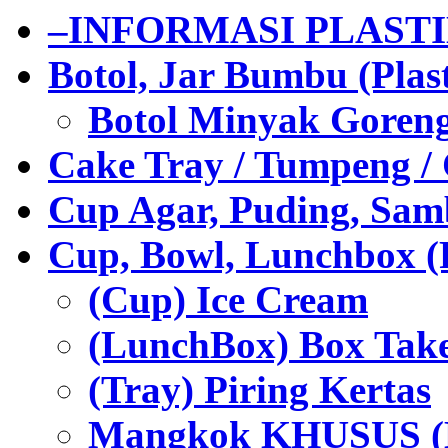
–INFORMASI PLAST
Botol, Jar Bumbu (Plast
Botol Minyak Goren
Cake Tray / Tumpeng /
Cup Agar, Puding, Samb
Cup, Bowl, Lunchbox (
(Cup) Ice Cream
(LunchBox) Box Tak
(Tray) Piring Kertas
Mangkok KHUSUS (H