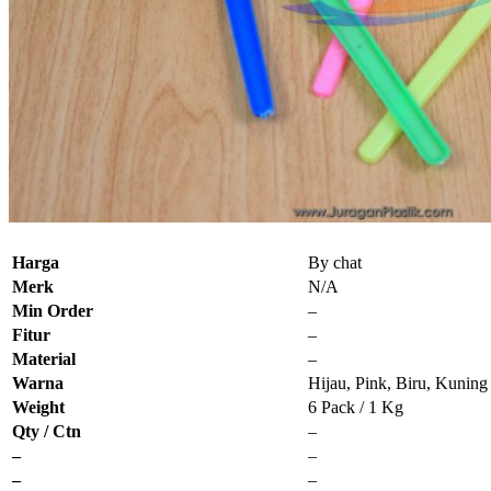
Harga
By chat
Merk
N/A
Min Order
–
Fitur
–
Material
–
Warna
Hijau, Pink, Biru, Kuning
Weight
6 Pack / 1 Kg
Qty / Ctn
–
–
–
–
–