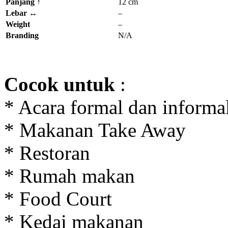
Panjang ↑
12 cm
Lebar ↔
–
Weight
–
Branding
N/A
Cocok
untuk
:
* Acara formal dan informa
* Makanan Take Away
* Restoran
* Rumah makan
* Food Court
* Kedai makanan