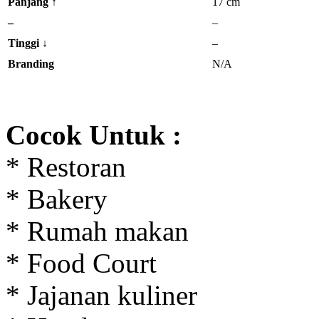
Panjang ↑
17 cm
–
–
Tinggi
↓
–
Branding
N/A
Cocok Untuk :
* Restoran
* Bakery
* Rumah makan
* Food Court
* Jajanan kuliner