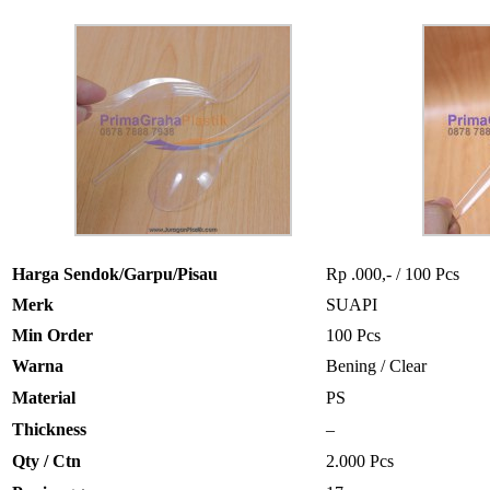
Harga Sendok/Garpu/Pisau
Rp .000,- / 100 Pcs
Merk
SUAPI
Min Order
100 Pcs
Warna
Bening / Clear
Material
PS
Thickness
–
Qty / Ctn
2.000 Pcs