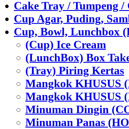
Cake Tray / Tumpeng /
Cup Agar, Puding, Samb
Cup, Bowl, Lunchbox (
(Cup) Ice Cream
(LunchBox) Box Tak
(Tray) Piring Kertas
Mangkok KHUSUS (H
Mangkok KHUSUS (P
Minuman Dingin (C
Minuman Panas (HO