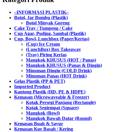
–INFORMASI PLASTIK–
Botol, Jar Bumbu (Plastik)
Botol Minyak Goreng
Cake Tray / Tumpeng / Cake
Cup Agar, Puding, Sambal (Plastik)
Cup, Bowl, Lunchbox (Paper/Kertas)
(Cup) Ice Cream
(LunchBox) Box Takeaway
(Tray) Piring Kertas
Mangkok KHUSUS (HOT / Panas)
Mangkok KHUSUS (Panas & Dingin)
Minuman Dingin (COLD Drink)
Minuman Panas (HOT Drink)
Gelas Plastik (PP & PET)
Imported Product
Kantong Plastik (HD, PE & HDPE)
Kemasan (Microwaveable & Freezer)
Kotak Persegi Panjang (Rectangle)
Kotak Segiempat (Square)
Mangkok (Bowl)
Mangkok Bawah Datar (Round)
Kemasan Buah & Sayur
Kemasan Kue Basah / Kering