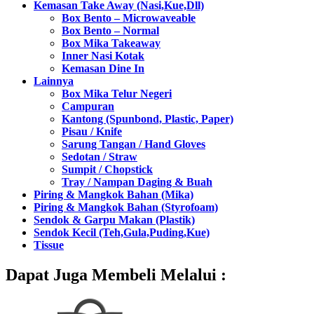
Kemasan Take Away (Nasi,Kue,Dll)
Box Bento – Microwaveable
Box Bento – Normal
Box Mika Takeaway
Inner Nasi Kotak
Kemasan Dine In
Lainnya
Box Mika Telur Negeri
Campuran
Kantong (Spunbond, Plastic, Paper)
Pisau / Knife
Sarung Tangan / Hand Gloves
Sedotan / Straw
Sumpit / Chopstick
Tray / Nampan Daging & Buah
Piring & Mangkok Bahan (Mika)
Piring & Mangkok Bahan (Styrofoam)
Sendok & Garpu Makan (Plastik)
Sendok Kecil (Teh,Gula,Puding,Kue)
Tissue
Dapat Juga Membeli Melalui :