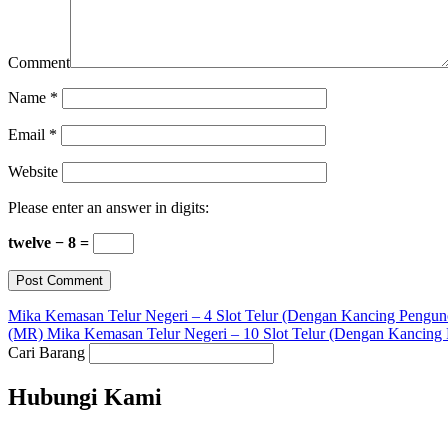
Comment
Name
*
Email
*
Website
Please enter an answer in digits:
twelve − 8 =
Mika Kemasan Telur Negeri – 4 Slot Telur (Dengan Kancing Pengun
(MR) Mika Kemasan Telur Negeri – 10 Slot Telur (Dengan Kancing 
Cari Barang
Hubungi Kami