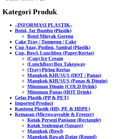
Kategori Produk
–INFORMASI PLASTIK–
Botol, Jar Bumbu (Plastik)
Botol Minyak Goreng
Cake Tray / Tumpeng / Cake
Cup Agar, Puding, Sambal (Plastik)
Cup, Bowl, Lunchbox (Paper/Kertas)
(Cup) Ice Cream
(LunchBox) Box Takeaway
(Tray) Piring Kertas
Mangkok KHUSUS (HOT / Panas)
Mangkok KHUSUS (Panas & Dingin)
Minuman Dingin (COLD Drink)
Minuman Panas (HOT Drink)
Gelas Plastik (PP & PET)
Imported Product
Kantong Plastik (HD, PE & HDPE)
Kemasan (Microwaveable & Freezer)
Kotak Persegi Panjang (Rectangle)
Kotak Segiempat (Square)
Mangkok (Bowl)
Mangkok Bawah Datar (Round)