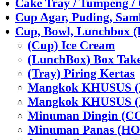
Cake Tray / Tumpeng /
Cup Agar, Puding, Samb
Cup, Bowl, Lunchbox (
(Cup) Ice Cream
(LunchBox) Box Tak
(Tray) Piring Kertas
Mangkok KHUSUS (H
Mangkok KHUSUS (P
Minuman Dingin (C
Minuman Panas (HO