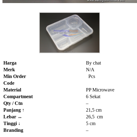
Harga
By chat
Merk
N/A
Min Order
Pcs
Code
Material
PP Microwave
Compartment
6 Sekat
Qty / Ctn
–
Panjang
↑
21,5 cm
Lebar
↔
26,5 cm
Tinggi
↓
5 cm
Branding
–