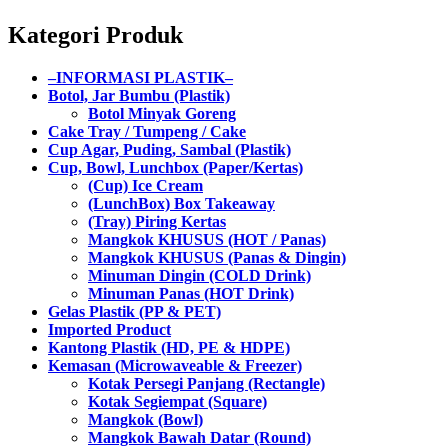
Kategori Produk
–INFORMASI PLASTIK–
Botol, Jar Bumbu (Plastik)
Botol Minyak Goreng
Cake Tray / Tumpeng / Cake
Cup Agar, Puding, Sambal (Plastik)
Cup, Bowl, Lunchbox (Paper/Kertas)
(Cup) Ice Cream
(LunchBox) Box Takeaway
(Tray) Piring Kertas
Mangkok KHUSUS (HOT / Panas)
Mangkok KHUSUS (Panas & Dingin)
Minuman Dingin (COLD Drink)
Minuman Panas (HOT Drink)
Gelas Plastik (PP & PET)
Imported Product
Kantong Plastik (HD, PE & HDPE)
Kemasan (Microwaveable & Freezer)
Kotak Persegi Panjang (Rectangle)
Kotak Segiempat (Square)
Mangkok (Bowl)
Mangkok Bawah Datar (Round)