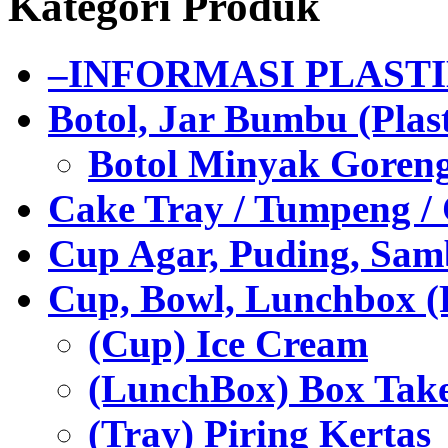
Kategori Produk
–INFORMASI PLAST
Botol, Jar Bumbu (Plast
Botol Minyak Goren
Cake Tray / Tumpeng /
Cup Agar, Puding, Samb
Cup, Bowl, Lunchbox (
(Cup) Ice Cream
(LunchBox) Box Tak
(Tray) Piring Kertas