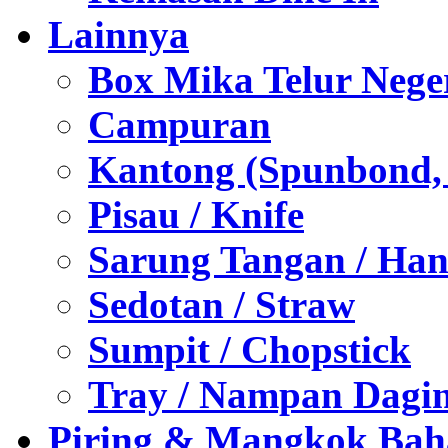
Lainnya
Box Mika Telur Nege
Campuran
Kantong (Spunbond, P
Pisau / Knife
Sarung Tangan / Han
Sedotan / Straw
Sumpit / Chopstick
Tray / Nampan Dagi
Piring & Mangkok Bah