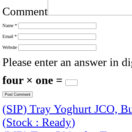
Comment
Name
*
Email
*
Website
Please enter an answer in di
four × one =
(SIP) Tray Yoghurt JCO, B
(Stock : Ready)