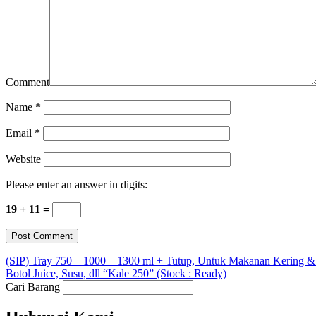
Comment
Name
*
Email
*
Website
Please enter an answer in digits:
19 + 11 =
(SIP) Tray 750 – 1000 – 1300 ml + Tutup, Untuk Makanan Kering &
Botol Juice, Susu, dll “Kale 250” (Stock : Ready)
Cari Barang