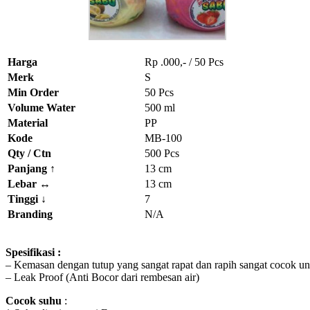
Harga
Rp .000,- / 50 Pcs
Merk
S
Min Order
50 Pcs
Volume Water
500 ml
Material
PP
Kode
MB-100
Qty / Ctn
500 Pcs
Panjang ↑
13 cm
Lebar ↔
13 cm
Tinggi
↓
7
Branding
N/A
Spesifikasi :
– Kemasan dengan tutup yang sangat rapat dan rapih sangat cocok un
– Leak Proof (Anti Bocor dari rembesan air)
Cocok suhu
: