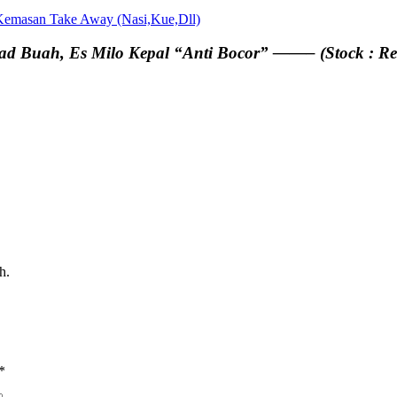
Kemasan Take Away (Nasi,Kue,Dll)
ad Buah, Es Milo Kepal “Anti Bocor” ——– (Stock : Re
h.
*