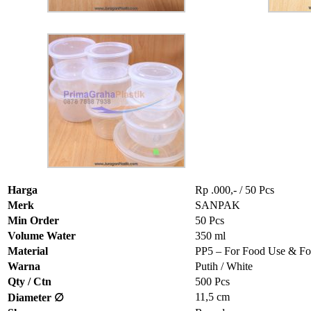
Harga
Rp .000,- / 50 Pcs
Merk
SANPAK
Min Order
50 Pcs
Volume Water
350 ml
Material
PP5 – For Food Use & Fo
Warna
Putih / White
Qty / Ctn
500 Pcs
11,5 cm
Diameter ∅