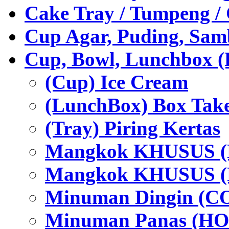
Cake Tray / Tumpeng /
Cup Agar, Puding, Samb
Cup, Bowl, Lunchbox (
(Cup) Ice Cream
(LunchBox) Box Tak
(Tray) Piring Kertas
Mangkok KHUSUS (H
Mangkok KHUSUS (P
Minuman Dingin (C
Minuman Panas (HO