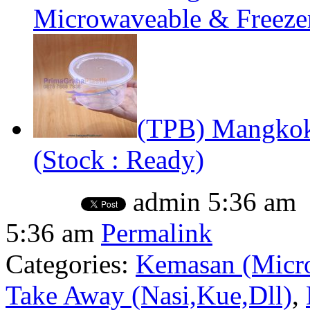
Microwaveable & Freezer
(TPB) Mangko
(Stock : Ready)
admin
5:36 am
5:36 am
Permalink
Categories:
Kemasan (Micro
Take Away (Nasi,Kue,Dll)
,