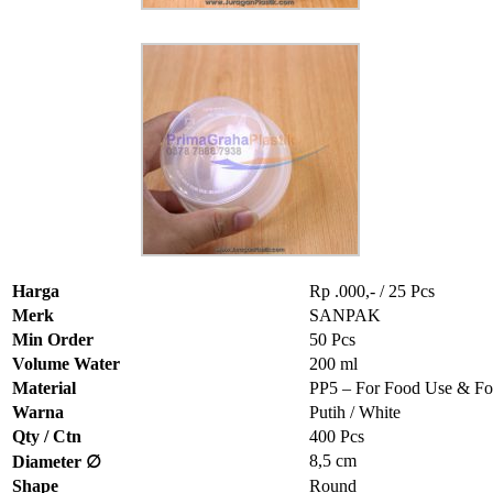
Harga
Rp .000,- / 25 Pcs
Merk
SANPAK
Min Order
50 Pcs
Volume Water
200 ml
Material
PP5 – For Food Use & Fo
Warna
Putih / White
Qty / Ctn
400 Pcs
8,5 cm
Diameter ∅
Shape
Round