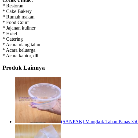
Cocok Untuk :
* Restoran
* Cake Bakery
* Rumah makan
* Food Court
* Jajanan kuliner
* Hotel
* Catering
* Acara ulang tahun
* Acara keluarga
* Acara kantor, dll
Produk Lainnya
(SANPAK) Mangkok Tahan Panas 350 