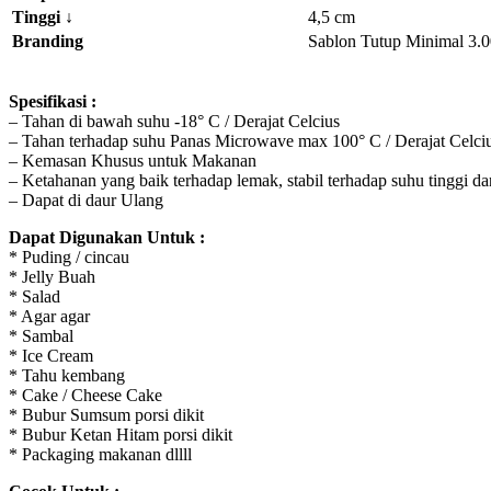
Tinggi
↓
4,5 cm
Branding
Sablon Tutup Minimal 3.0
Spesifikasi :
– Tahan di bawah suhu -18° C / Derajat Celcius
– Tahan terhadap suhu Panas Microwave max 100° C / Derajat Ce
– Kemasan Khusus untuk Makanan
– Ketahanan yang baik terhadap lemak, stabil terhadap suhu tinggi 
– Dapat di daur Ulang
Dapat Digunakan Untuk :
* Puding / cincau
* Jelly Buah
* Salad
* Agar agar
* Sambal
* Ice Cream
* Tahu kembang
* Cake / Cheese Cake
* Bubur Sumsum porsi dikit
* Bubur Ketan Hitam porsi dikit
* Packaging makanan dllll