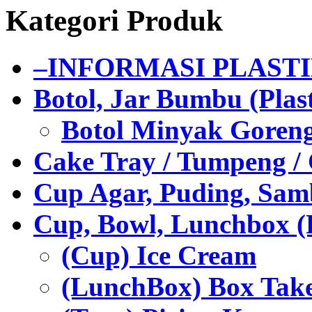
Kategori Produk
–INFORMASI PLAST
Botol, Jar Bumbu (Plast
Botol Minyak Goren
Cake Tray / Tumpeng /
Cup Agar, Puding, Samb
Cup, Bowl, Lunchbox (
(Cup) Ice Cream
(LunchBox) Box Tak