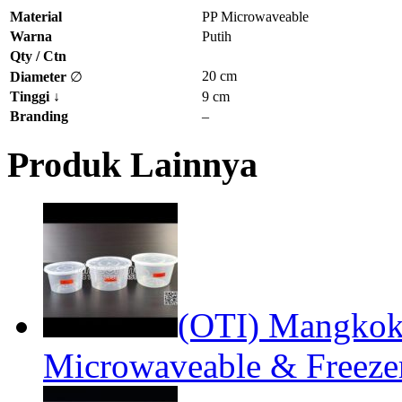
Material
PP Microwaveable
Warna
Putih
Qty / Ctn
20 cm
Diameter
∅
Tinggi
↓
9 cm
Branding
–
Produk Lainnya
(OTI) Mangko
Microwaveable & Freeze