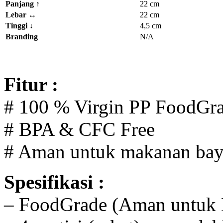
Panjang
↑
22 cm
Lebar
↔
22 cm
Tinggi
↓
4,5 cm
Branding
N/A
Fitur :
# 100 % Virgin PP FoodGr
# BPA & CFC Free
# Aman untuk makanan bay
Spesifikasi :
– FoodGrade (Aman untuk 