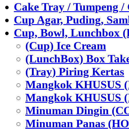
Cake Tray / Tumpeng /
Cup Agar, Puding, Samb
Cup, Bowl, Lunchbox (
(Cup) Ice Cream
(LunchBox) Box Tak
(Tray) Piring Kertas
Mangkok KHUSUS (H
Mangkok KHUSUS (P
Minuman Dingin (C
Minuman Panas (HO