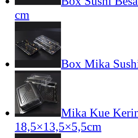
Box Sushi Besa
cm
Box Mika Sushi
Mika Kue Keri
18,5×13,5×5,5cm