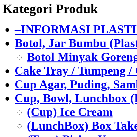
Kategori Produk
–INFORMASI PLAST
Botol, Jar Bumbu (Plast
Botol Minyak Goren
Cake Tray / Tumpeng /
Cup Agar, Puding, Samb
Cup, Bowl, Lunchbox (
(Cup) Ice Cream
(LunchBox) Box Tak