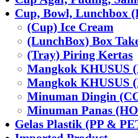
Cup, Bowl, Lunchbox (
(Cup) Ice Cream
(LunchBox) Box Tak
(Tray) Piring Kertas
Mangkok KHUSUS (H
Mangkok KHUSUS (P
Minuman Dingin (C
Minuman Panas (HO
Gelas Plastik (PP & PE
Imported Product