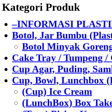
Kategori Produk
–INFORMASI PLAST
Botol, Jar Bumbu (Plast
Botol Minyak Goren
Cake Tray / Tumpeng /
Cup Agar, Puding, Samb
Cup, Bowl, Lunchbox (
(Cup) Ice Cream
(LunchBox) Box Tak