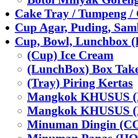
Cake Tray / Tumpeng /
Cup Agar, Puding, Samb
Cup, Bowl, Lunchbox (
(Cup) Ice Cream
(LunchBox) Box Tak
(Tray) Piring Kertas
Mangkok KHUSUS (H
Mangkok KHUSUS (P
Minuman Dingin (C