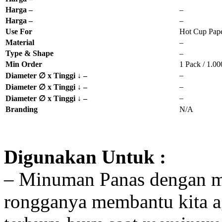
Harga –
–
Harga –
–
Use For
Hot Cup Pape
Material
–
Type & Shape
–
Min Order
1 Pack / 1.00
–
Diameter ∅ x Tinggi ↓ –
–
Diameter ∅ x Tinggi ↓ –
–
Diameter ∅ x Tinggi ↓ –
Branding
N/A
Digunakan Untuk :
– Minuman Panas dengan me
rongganya membantu kita a