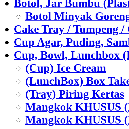
Botol, Jar Bumbu (Plast
Botol Minyak Goren
Cake Tray / Tumpeng /
Cup Agar, Puding, Samb
Cup, Bowl, Lunchbox (
(Cup) Ice Cream
(LunchBox) Box Tak
(Tray) Piring Kertas
Mangkok KHUSUS (H
Mangkok KHUSUS (P