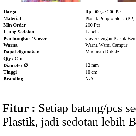
Harga
Rp .000,- / 200 Pcs
Material
Plastik Polipropilena (PP)
Min Order
200 Pcs
Ujung Sedotan
Lancip
Pembungkus / Cover
Cover dengan Plastik Ben
Warna
Warna Warni Campur
Dapat digunakan
Minuman Bubble
Qty / Ctn
–
12 mm
Diameter ∅
Tinggi
↓
18 cm
Branding
N/A
Fitur :
Setiap batang/pcs s
Plastik, jadi sedotan lebih 